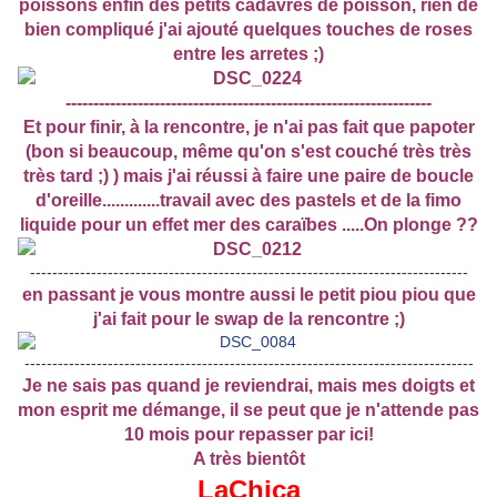
poissons enfin des petits cadavres de poisson, rien de
bien compliqué j'ai ajouté quelques touches de roses
entre les arretes ;)
------------------------------------------------------------------
Et pour finir, à la rencontre, je n'ai pas fait que papoter
(bon si beaucoup, même qu'on s'est couché très très
très tard ;) ) mais j'ai réussi à faire une paire de boucle
d'oreille.............travail avec des pastels et de la fimo
liquide pour un effet mer des caraïbes .....On plonge ??
-------------------------------------------------------------------------------
en passant je vous montre aussi le petit piou piou que
j'ai fait pour le swap de la rencontre ;)
---------------------------------------------------------------------------------
Je ne sais pas quand je reviendrai, mais mes doigts et
mon esprit me démange, il se peut que je n'attende pas
10 mois pour repasser par ici!
A très bientôt
LaChica