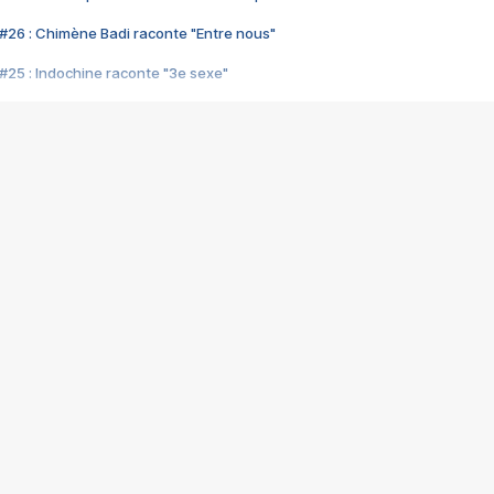
#26 : Chimène Badi raconte "Entre nous"
#25 : Indochine raconte "3e sexe"
#24 : Zaho raconte "C'est chelou"
#23 : Patrick Bruel raconte "Au café des délices"
#22 : Kyo raconte "Le chemin"
#21 : Nolwenn Leroy raconte "Cassé"
#20 : Patrick Hernandez raconte "Born to be alive"
#19 : Lorie raconte "Près de moi"
#18 : Michael Jones raconte "A nos actes manqués" (avec Jean-Jacque
#17 : Khaled raconte "Aïcha"
#16 : Corneille raconte "Parce qu'on vient de loin"
#15 : Indochine raconte "L'aventurier"