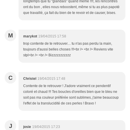
longtemps que tu "glandais" quand même !!!!, les rencontres
ont du bon , elles nous reboostent, même si tu as plus papoté
que travaillé, ça fait du bien de te revoir et de causer, bises.
M
marykot
19/04/2015 17:58
trop contente de te retrouver.... tu n'as pas perdu la main,
toujours d'aussi belles choses !!!<br /> <br /> Reviens vite
stpl<br /> <br /> Bizzzzzzzzzzz
C
Christel
19/04/2015 17:48
Contente de te retrouver ! J'adore vraiment ce pendentif
coloré et chaud !!! Tes boucles d'oreilles bien que le bleu ne
soit pas ma couleur préférée sont sublimes, j'aime beaucoup
l'effet de la translucidité de ces perles ! Bravo !
J
josie
19/04/2015 17:23