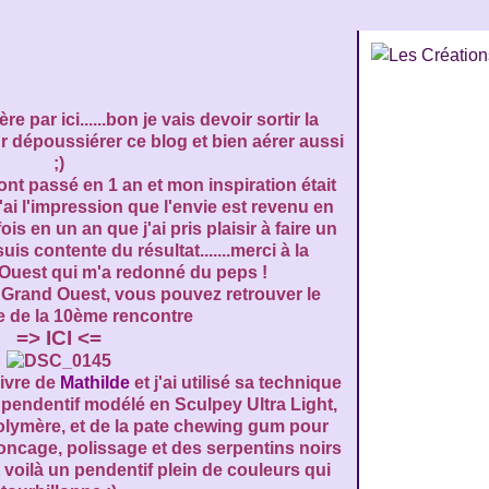
re par ici......bon je vais devoir sortir la
r dépoussiérer ce blog et bien aérer aussi
;)
t passé en 1 an et mon inspiration était
j'ai l'impression que l'envie est revenu en
ois en un an que j'ai pris plaisir à faire un
uis contente du résultat.......merci à la
Ouest qui m'a redonné du peps !
 Grand Ouest, vous pouvez retrouver le
e de la 10ème rencontre
=>
ICI
<=
livre de
Mathilde
et j'ai utilisé sa technique
pendentif modélé en Sculpey Ultra Light,
olymère, et de la pate chewing gum pour
oncage, polissage et des serpentins noirs
et voilà un pendentif plein de couleurs qui