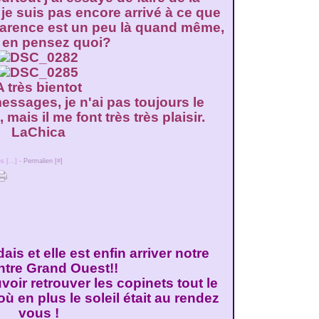
n je suis pas encore arrivé à ce que
sparence est un peu là quand même,
 en pensez quoi?
A très bientot
essages, je n'ai pas toujours le
mais il me font très très plaisir.
LaChica
s [
…
]
- Permalien [
#
]
ais et elle est enfin arriver notre
ntre Grand Ouest!!
voir retrouver les copinets tout le
 en plus le soleil était au rendez
vous !