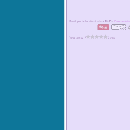
Posté par lachicailuminada à 18:45 -
Commentaire
Vous aimez ?
0 vote