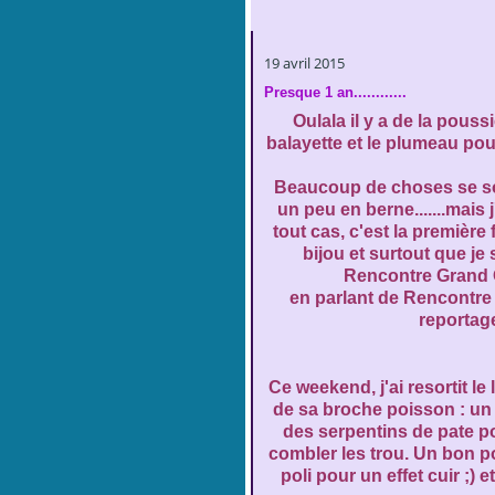
19 avril 2015
Presque 1 an............
Oulala il y a de la poussiè
balayette et le plumeau pou
Beaucoup de choses se son
un peu en berne.......mais 
tout cas, c'est la première f
bijou et surtout que je s
Rencontre Grand 
en parlant de Rencontre
reportag
Ce weekend, j'ai resortit le 
de sa broche poisson : un 
des serpentins de pate p
combler les trou. Un bon p
poli pour un effet cuir ;) 