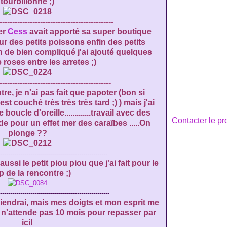
tourbillonne ;)
---------------------------------------------
er
Cess
avait apporté sa super boutique
sur des petits poissons enfin des petits
n de bien compliqué j'ai ajouté quelques
roses entre les arretes ;)
--------------------------------------------
ntre, je n'ai pas fait que papoter (bon si
 couché très très très tard ;) ) mais j'ai
boucle d'oreille.............travail avec des
Contacter le pr
ide pour un effet mer des caraïbes .....On
plonge ??
-----------------------------------------------------
ssi le petit piou piou que j'ai fait pour le
 de la rencontre ;)
------------------------------------------------------
viendrai, mais mes doigts et mon esprit me
e n'attende pas 10 mois pour repasser par
ici!