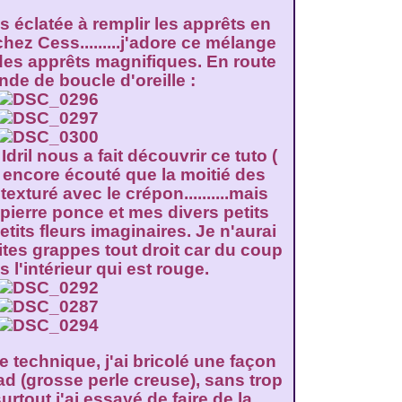
 éclatée à remplir les apprêts en
chez Cess.........j'adore ce mélange
des apprêts magnifiques. En route
de de boucle d'oreille :
dril nous a fait découvrir ce tuto (
 encore écouté que la moitié des
 texturé avec le crépon..........mais
ierre ponce et mes divers petits
etits fleurs imaginaires. Je n'aurai
tes grappes tout droit car du coup
s l'intérieur qui est rouge.
te technique, j'ai bricolé une façon
ad (grosse perle creuse), sans trop
urtout j'ai essayé de faire de la