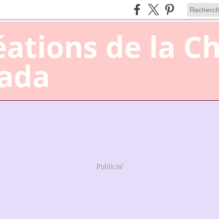
éations de la C
nada
Publicité