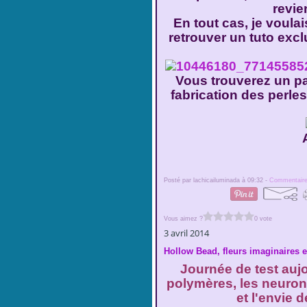
revie
En tout cas, je voul
retrouver un tuto excl
Vous trouverez un pas
fabrication des perles
Posté par lachicailuminada à 09:32 -
Commentaire
Vous aimez ?
0 vote
3 avril 2014
Hollow Bead, fleurs imaginaires e
Journée de test auj
polymères, les neuron
et l'envie d