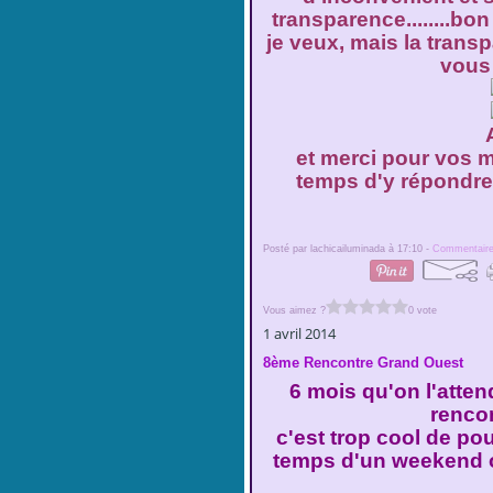
transparence........bo
je veux, mais la tran
vous
et merci pour vos m
temps d'y répondre, 
Posté par lachicailuminada à 17:10 -
Commentaire
Vous aimez ?
0 vote
1 avril 2014
8ème Rencontre Grand Ouest
6 mois qu'on l'attend
renco
c'est trop cool de pou
temps d'un weekend où