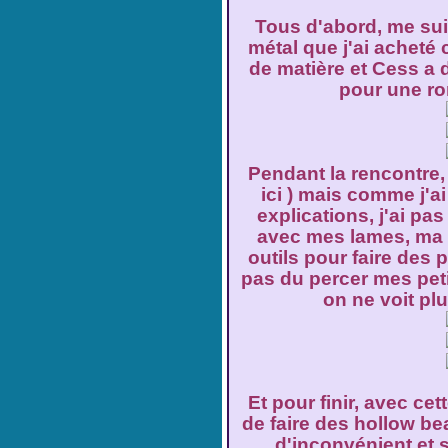
Tous d'abord, me suis
métal que j'ai acheté 
de matière et Cess a 
pour une ron
Pendant la rencontre, I
ici
) mais comme j'ai
explications, j'ai pas
avec mes lames, ma p
outils pour faire des p
pas du percer mes peti
on ne voit plu
Et pour finir, avec cet
de faire des hollow be
d'inconvénient et s