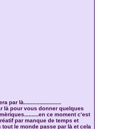
par là..........................
par là pour vous donner quelques
mèriques..........en ce moment c'est
créatif par manque de temps et
 tout le monde passe par là et cela