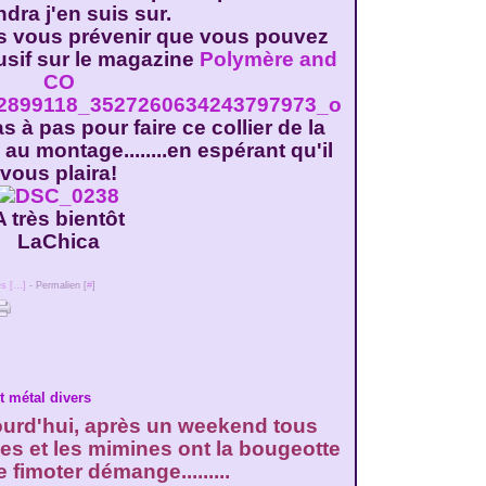
ndra j'en suis sur.
ais vous prévenir que vous pouvez
usif sur le magazine
Polymère and
CO
 à pas pour faire ce collier de la
 au montage........en espérant qu'il
vous plaira!
A très bientôt
LaChica
s [
…
]
- Permalien [
#
]
t métal divers
ourd'hui, après un weekend tous
es et les mimines ont la bougeotte
e fimoter démange.........