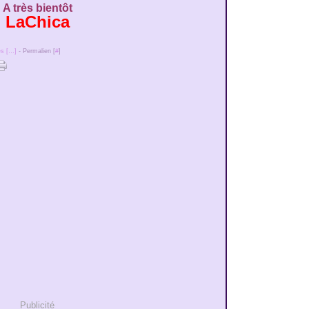
A très bientôt
LaChica
s [
…
]
- Permalien [
#
]
Publicité