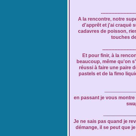
-----------------------
A la rencontre, notre sup
d'apprêt et j'ai craqué 
cadavres de poisson, rie
touches de 
----------------------
Et pour finir, à la renco
beaucoup, même qu'on s'est
réussi à faire une paire de 
pastels et de la fimo liqu
--------------------------
en passant je vous montre au
swap
---------------------------
Je ne sais pas quand je re
démange, il se peut que j